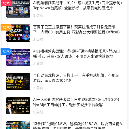
AI视频创作实战课：图片生成+视频生成+专业提示词+
TOP1
TapNow×首尾帧+全能参考，从零到电影感成片
3 周前
官网于已正式停服下架！现离线版成了终身免费版
TOP2
了，内置60+实用工具 万彩办公大师离线版 OfficeBo
x
3 周前
AI口播视频实战课：虚拟IP打造×换装换场景×静态口
TOP3
播×行走带货×双人访谈，不用真人出镜快速落地
3 周前
全自动游戏搬砖，日搬上千，有手机就能做，不用玩
游戏，每天仅需10分钟
3 周前
AI一人公司内容获客课：日更3条爆款×5小时变30分
钟×AI员工自动打工，轻松实现多平台获客
3 周前
13条作品涨粉11.5W，轻松获赞128.1W，戏耍钓鱼佬A
I爆款视频，多渠道变现，全套制作思路拆解