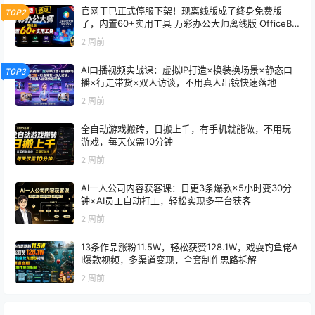
官网于已正式停服下架！现离线版成了终身免费版
TOP2
了，内置60+实用工具 万彩办公大师离线版 OfficeBo
x
2 周前
AI口播视频实战课：虚拟IP打造×换装换场景×静态口
TOP3
播×行走带货×双人访谈，不用真人出镜快速落地
2 周前
全自动游戏搬砖，日搬上千，有手机就能做，不用玩
游戏，每天仅需10分钟
2 周前
AI一人公司内容获客课：日更3条爆款×5小时变30分
钟×AI员工自动打工，轻松实现多平台获客
2 周前
13条作品涨粉11.5W，轻松获赞128.1W，戏耍钓鱼佬A
I爆款视频，多渠道变现，全套制作思路拆解
2 周前