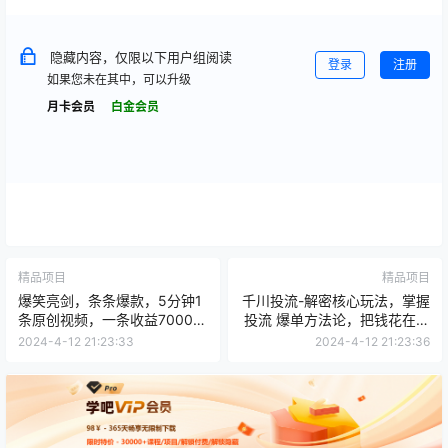
隐藏内容，仅限以下用户组阅读
登录
注册
如果您未在其中，可以升级
月卡会员
白金会员
精品项目
精品项目
爆笑亮剑，条条爆款，5分钟1
千川投流-解密核心玩法，掌握
条原创视频，一条收益7000
投流 爆单方法论，把钱花在刀
＋，一键转发
刃上
2024-4-12 21:23:33
2024-4-12 21:23:36