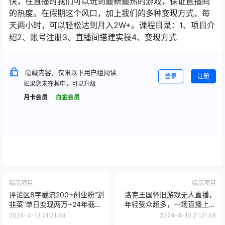
快，在直播时我们可以玩到最新最热的游戏，保证直播间
的热度。在假期这个风口，加上我们的多种变现方式，每
天两小时，可以轻松达到月入2W+。课程目录：1、项目介
绍2、账号注册3、直播间搭建实操4、变现方式
隐藏内容，仅限以下用户组阅读
登录
注册
如果您未在其中，可以升级
月卡会员
白金会员
精品项目
精品项目
评论区8字截流200+创业粉“割
洛克王国怀旧游戏无人直播，
韭菜”单日变现两万+24年截流
年轻受众超多，一场直播上万
最新方法！
人，日入5000+
2024-4-12 21:21:54
2024-4-12 21:21:56