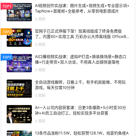
AI视频创作实战课：图片生成+视频生成+专业提示词+
TOP1
TapNow×首尾帧+全能参考，从零到电影感成片
3 周前
官网于已正式停服下架！现离线版成了终身免费版
TOP2
了，内置60+实用工具 万彩办公大师离线版 OfficeBo
x
3 周前
AI口播视频实战课：虚拟IP打造×换装换场景×静态口
TOP3
播×行走带货×双人访谈，不用真人出镜快速落地
3 周前
全自动游戏搬砖，日搬上千，有手机就能做，不用玩
游戏，每天仅需10分钟
3 周前
AI一人公司内容获客课：日更3条爆款×5小时变30分
钟×AI员工自动打工，轻松实现多平台获客
3 周前
13条作品涨粉11.5W，轻松获赞128.1W，戏耍钓鱼佬A