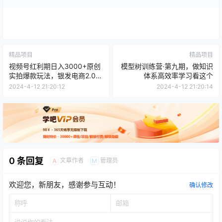
精品项目
精品项目
视频号红利期日入3000+原创
模型树训练营·第九期，做知识
实拍爆款玩法，银发电商2.0，
体系高效率学习看这个
从选品到出单全链路详细讲解
2024-4-12 21:20:12
2024-4-12 21:20:14
0 条回复
文章作者
管理员
A
M
欢迎您，新朋友，感谢参与互动！
确认修改