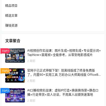
精品项目
精选文章
赚钱资源
文章聚合
AI视频创作实战课：图片生成+视频生成+专业提示词+
TOP1
TapNow×首尾帧+全能参考，从零到电影感成片
2 周前
官网于已正式停服下架！现离线版成了终身免费版
TOP2
了，内置60+实用工具 万彩办公大师离线版 OfficeBo
x
2 周前
AI口播视频实战课：虚拟IP打造×换装换场景×静态口
TOP3
播×行走带货×双人访谈，不用真人出镜快速落地
2 周前