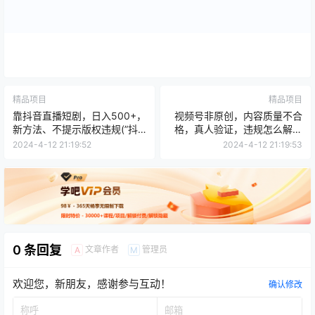
精品项目
精品项目
靠抖音直播短剧，日入500+，
视频号非原创，内容质量不合
新方法、不提示版权违规(”抖
格，真人验证，违规怎么解决
音直播短剧新方法揭秘日入
(视频号搬运视频常见问题及解
2024-4-12 21:19:52
2024-4-12 21:19:53
500+且避免版权违规”)
决方案揭秘)
0 条回复
文章作者
管理员
A
M
欢迎您，新朋友，感谢参与互动！
确认修改