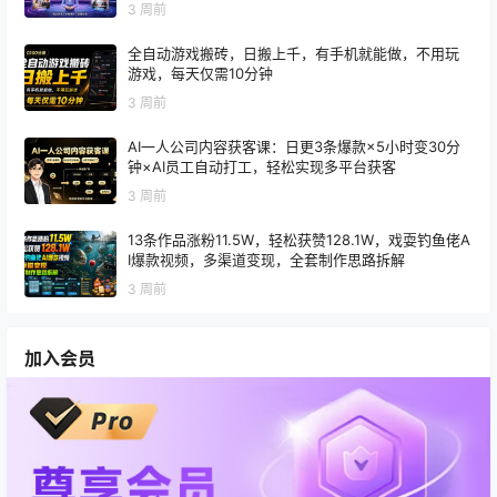
3 周前
全自动游戏搬砖，日搬上千，有手机就能做，不用玩
游戏，每天仅需10分钟
3 周前
AI一人公司内容获客课：日更3条爆款×5小时变30分
钟×AI员工自动打工，轻松实现多平台获客
3 周前
13条作品涨粉11.5W，轻松获赞128.1W，戏耍钓鱼佬A
I爆款视频，多渠道变现，全套制作思路拆解
3 周前
加入会员