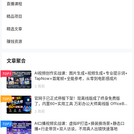
直播课程
精品项目
精选文章
赚钱资源
文章聚合
AI视频创作实战课：图片生成+视频生成+专业提示词+
TOP1
TapNow×首尾帧+全能参考，从零到电影感成片
3 周前
官网于已正式停服下架！现离线版成了终身免费版
TOP2
了，内置60+实用工具 万彩办公大师离线版 OfficeBo
x
3 周前
AI口播视频实战课：虚拟IP打造×换装换场景×静态口
TOP3
播×行走带货×双人访谈，不用真人出镜快速落地