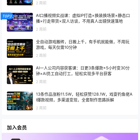
x
2 周前
AI口播视频实战课：虚拟IP打造×换装换场景×静态口
TOP3
播×行走带货×双人访谈，不用真人出镜快速落地
2 周前
全自动游戏搬砖，日搬上千，有手机就能做，不用玩
游戏，每天仅需10分钟
2 周前
AI一人公司内容获客课：日更3条爆款×5小时变30分
钟×AI员工自动打工，轻松实现多平台获客
2 周前
13条作品涨粉11.5W，轻松获赞128.1W，戏耍钓鱼佬A
I爆款视频，多渠道变现，全套制作思路拆解
2 周前
加入会员