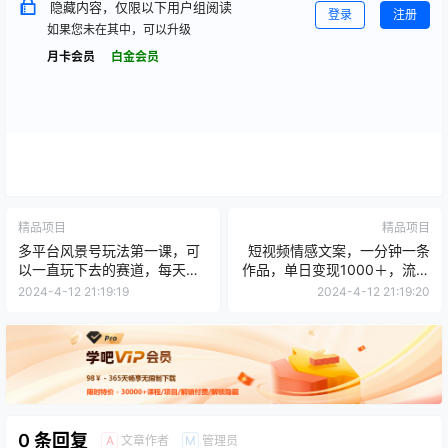
隐藏内容，仅限以下用户组阅读
登录
注册
如果您未在其中，可以升级
月卡会员
白金会员
精品项目
精品项目
多平台风景号玩法第一课，可
短视频情感文案，一分钟一条
以一直玩下去的赛道，每天半
作品，单日变现1000＋，流量
小时，轻松月入过万（附教学
爆炸
2024-4-12 21:19:19
2024-4-12 21:19:20
素材）
0 条回复
文章作者
管理员
A
M