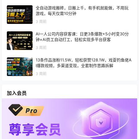
全自动游戏搬砖，日搬上千，有手机就能做，不用玩
游戏，每天仅需10分钟
3 周前
AI一人公司内容获客课：日更3条爆款×5小时变30分
钟×AI员工自动打工，轻松实现多平台获客
3 周前
13条作品涨粉11.5W，轻松获赞128.1W，戏耍钓鱼佬A
I爆款视频，多渠道变现，全套制作思路拆解
3 周前
加入会员