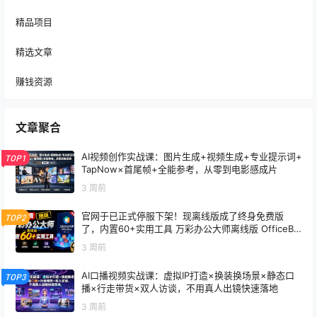
精品项目
精选文章
赚钱资源
文章聚合
AI视频创作实战课：图片生成+视频生成+专业提示词+
TOP1
TapNow×首尾帧+全能参考，从零到电影感成片
3 周前
官网于已正式停服下架！现离线版成了终身免费版
TOP2
了，内置60+实用工具 万彩办公大师离线版 OfficeBo
x
3 周前
AI口播视频实战课：虚拟IP打造×换装换场景×静态口
TOP3
播×行走带货×双人访谈，不用真人出镜快速落地
3 周前