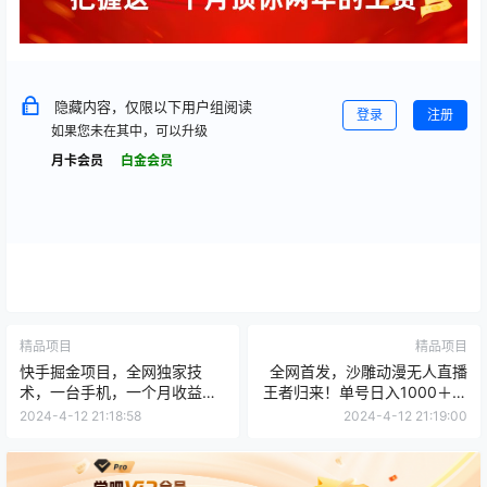
隐藏内容，仅限以下用户组阅读
登录
注册
如果您未在其中，可以升级
月卡会员
白金会员
精品项目
精品项目
快手掘金项目，全网独家技
全网首发，沙雕动漫无人直播
术，一台手机，一个月收益
王者归来！单号日入1000＋落
5000+，简单暴利
地保姆级教程+素材
2024-4-12 21:18:58
2024-4-12 21:19:00