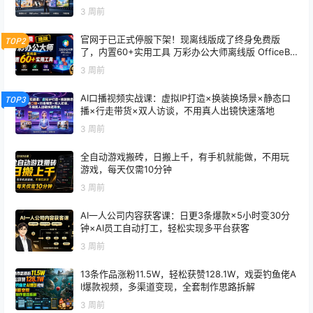
3 周前
官网于已正式停服下架！现离线版成了终身免费版
TOP2
了，内置60+实用工具 万彩办公大师离线版 OfficeBo
x
3 周前
AI口播视频实战课：虚拟IP打造×换装换场景×静态口
TOP3
播×行走带货×双人访谈，不用真人出镜快速落地
3 周前
全自动游戏搬砖，日搬上千，有手机就能做，不用玩
游戏，每天仅需10分钟
3 周前
AI一人公司内容获客课：日更3条爆款×5小时变30分
钟×AI员工自动打工，轻松实现多平台获客
3 周前
13条作品涨粉11.5W，轻松获赞128.1W，戏耍钓鱼佬A
I爆款视频，多渠道变现，全套制作思路拆解
3 周前