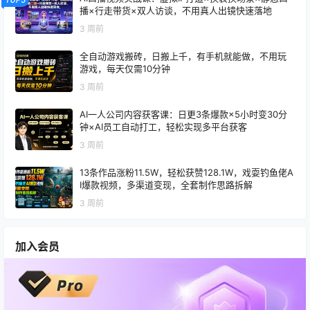
播×行走带货×双人访谈，不用真人出镜快速落地
3 周前
全自动游戏搬砖，日搬上千，有手机就能做，不用玩
游戏，每天仅需10分钟
3 周前
AI一人公司内容获客课：日更3条爆款×5小时变30分
钟×AI员工自动打工，轻松实现多平台获客
3 周前
13条作品涨粉11.5W，轻松获赞128.1W，戏耍钓鱼佬A
I爆款视频，多渠道变现，全套制作思路拆解
3 周前
加入会员