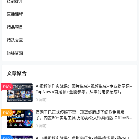
技能提升
直播课程
精品项目
精选文章
赚钱资源
文章聚合
AI视频创作实战课：图片生成+视频生成+专业提示词+
TOP1
TapNow×首尾帧+全能参考，从零到电影感成片
3 周前
官网于已正式停服下架！现离线版成了终身免费版
TOP2
了，内置60+实用工具 万彩办公大师离线版 OfficeBo
x
3 周前
AI口播视频实战课：虚拟IP打造×换装换场景×静态口
TOP3