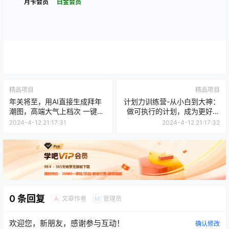
月卡会员
白金会员
精品项目
精品项目
年关将至，用AI直接生成拜年
计划力训练营-从小白到大神：
潮图，高端大气上档次 一键生
做可执行的计划，成为更好的
成，新手日入1000+
自己
2024-4-12 21:17:31
2024-4-12 21:17:32
0 条回复
文章作者
管理员
A
M
欢迎您，新朋友，感谢参与互动！
确认修改