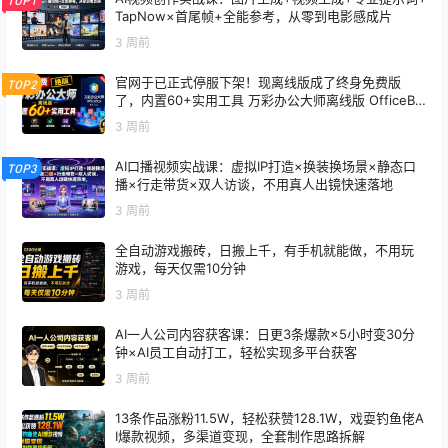
TOP1
TapNow×首尾帧+全能参考，从零到电影感成片
3 周前
官网于已正式停服下架！现离线版成了终身免费版
TOP2
了，内置60+实用工具 万彩办公大师离线版 OfficeBo
x
3 周前
AI口播视频实战课：虚拟IP打造×换装换场景×静态口
TOP3
播×行走带货×双人访谈，不用真人出镜快速落地
3 周前
全自动游戏搬砖，日搬上千，有手机就能做，不用玩
游戏，每天仅需10分钟
3 周前
AI一人公司内容获客课：日更3条爆款×5小时变30分
钟×AI员工自动打工，轻松实现多平台获客
3 周前
13条作品涨粉11.5W，轻松获赞128.1W，戏耍钓鱼佬A
I爆款视频，多渠道变现，全套制作思路拆解