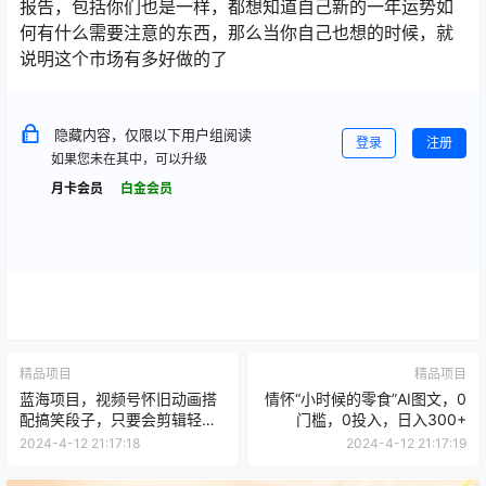
报告，包括你们也是一样，都想知道自己新的一年运势如
何有什么需要注意的东西，那么当你自己也想的时候，就
说明这个市场有多好做的了
隐藏内容，仅限以下用户组阅读
登录
注册
如果您未在其中，可以升级
月卡会员
白金会员
精品项目
精品项目
蓝海项目，视频号怀旧动画搭
情怀“小时候的零食”AI图文，0
配搞笑段子，只要会剪辑轻松
门槛，0投入，日入300+
日入500+
2024-4-12 21:17:18
2024-4-12 21:17:19