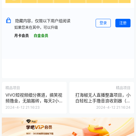
隐藏内容，仅限以下用户组阅读
登录
注册
如果您未在其中，可以升级
月卡会员
白金会员
精品项目
精品项目
VIVO短视频细分赛道，搞笑视
打海椒无人直播整蛊项目，小
频撸金，无脑搬砖，每天2小时
白轻松上手撸音浪收割器（教
日入500+，保姆式教程
程+工具+素材）
2024-4-12 21:16:23
2024-4-12 21:16:24