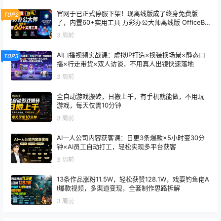
官网于已正式停服下架！现离线版成了终身免费版
TOP2
了，内置60+实用工具 万彩办公大师离线版 OfficeBo
x
3 周前
AI口播视频实战课：虚拟IP打造×换装换场景×静态口
TOP3
播×行走带货×双人访谈，不用真人出镜快速落地
3 周前
全自动游戏搬砖，日搬上千，有手机就能做，不用玩
游戏，每天仅需10分钟
3 周前
AI一人公司内容获客课：日更3条爆款×5小时变30分
钟×AI员工自动打工，轻松实现多平台获客
3 周前
13条作品涨粉11.5W，轻松获赞128.1W，戏耍钓鱼佬A
I爆款视频，多渠道变现，全套制作思路拆解
3 周前