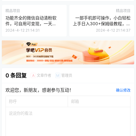
精品项目
精品项目
功能齐全的微信自动清粉软
一部手机即可操作，小白轻松
件，可自用可变现，一天
上手日入300+保姆级教程，五
400+，0成本免费分享
分钟一个原创视频
2024-4-12 21:14:31
2024-4-12 21:14:37
0 条回复
文章作者
管理员
A
M
欢迎您，新朋友，感谢参与互动！
确认修改