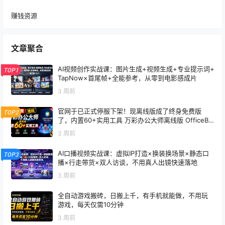
赚钱资源
文章聚合
AI视频创作实战课：图片生成+视频生成+专业提示词+
TOP1
TapNow×首尾帧+全能参考，从零到电影感成片
3 周前
官网于已正式停服下架！现离线版成了终身免费版
TOP2
了，内置60+实用工具 万彩办公大师离线版 OfficeBo
x
3 周前
AI口播视频实战课：虚拟IP打造×换装换场景×静态口
TOP3
播×行走带货×双人访谈，不用真人出镜快速落地
3 周前
全自动游戏搬砖，日搬上千，有手机就能做，不用玩
游戏，每天仅需10分钟
3 周前