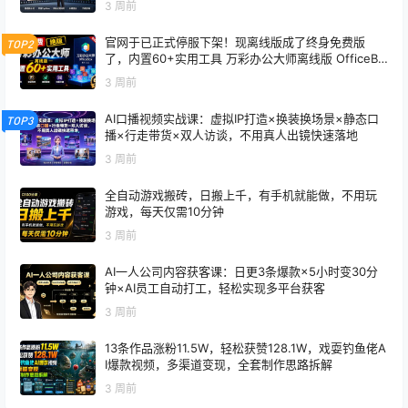
3 周前
官网于已正式停服下架！现离线版成了终身免费版
TOP2
了，内置60+实用工具 万彩办公大师离线版 OfficeBo
x
3 周前
AI口播视频实战课：虚拟IP打造×换装换场景×静态口
TOP3
播×行走带货×双人访谈，不用真人出镜快速落地
3 周前
全自动游戏搬砖，日搬上千，有手机就能做，不用玩
游戏，每天仅需10分钟
3 周前
AI一人公司内容获客课：日更3条爆款×5小时变30分
钟×AI员工自动打工，轻松实现多平台获客
3 周前
13条作品涨粉11.5W，轻松获赞128.1W，戏耍钓鱼佬A
I爆款视频，多渠道变现，全套制作思路拆解
3 周前