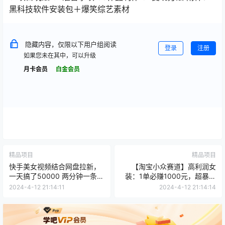
黑科技软件安装包＋爆笑综艺素材
隐藏内容，仅限以下用户组阅读
登录
注册
如果您未在其中，可以升级
月卡会员
白金会员
精品项目
精品项目
快手美女视频结合网盘拉新，
【淘宝小众赛道】高利润女
一天搞了50000 两分钟一条Ai
装：1单必赚1000元，超暴力
原创视频，0成…
可矩阵
2024-4-12 21:14:11
2024-4-12 21:14:14