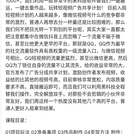
1000+，我们利用一款非常牛的黑科技软件替我们一键搬
运，一键去重作品，玩转短视频广告共享计划！ 目前入局
短视频计划的人越来越多，像微信视频号什么的竞争都非
常的激烈，普通人再想去分一杯羹还是比较困难的，那么
我们何不把目光转一下到别的平台呢，其实大家一直都太
把注意都集中在微信抖音上而忽略了一个流量不输于微
信，甚至比他更大更早的平台，那就是QQ，QQ作为最早
的社交流量软件具有高权重的一级流量入口，与微信视频
号相比，QQ短视频的流量更猛烈，甚至比微信更高，然后
QQ为了锁住自身的流量不让其流失，给的收益非常的大，
官方发布了广告分成共享计划，激励创作者发布视频，收
益给的比其他的视频号高，目前审核非常宽松，内容质量
要求不高，直接搬运即可，而且我们可以利用黑科技全程
替我们操作，完全解放双手，对那些不会剪辑的小伙伴非
常友好，我们再这样一个热度没有其他几个高的平台，普
通人更好入局拿到结果。
课程目录：
01项目玩法 02准备事项 03作品制作 04变现方法 附件：