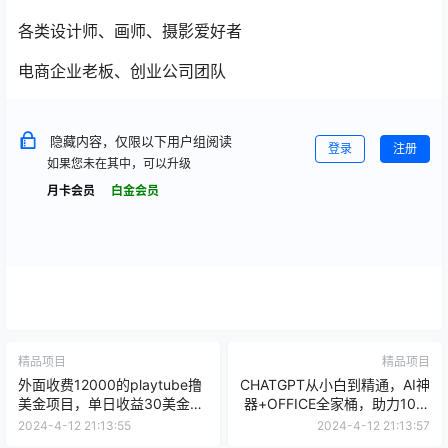
各类设计师、画师、摄影爱好者
电商企业老板、创业公司团队
隐藏内容，仅限以下用户组阅读
登录
注册
如果您未在其中，可以升级
月卡会员
白金会员
精品项目
精品项目
外面收费12000的playtube撸
CHATGPT从小白到精通，AI神
美金项目，单日收益30美金
器+OFFICE全家桶，助力10倍
+工作室可批量搞【揭秘】
提升工作效率
2024-4-12 21:13:55
2024-4-12 21:13:57