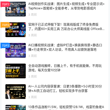
AI视频创作实战课：图片生成+视频生成+专业提示词+
TOP1
TapNow×首尾帧+全能参考，从零到电影感成片
3 周前
官网于已正式停服下架！现离线版成了终身免费版
TOP2
了，内置60+实用工具 万彩办公大师离线版 OfficeBo
x
3 周前
AI口播视频实战课：虚拟IP打造×换装换场景×静态口
TOP3
播×行走带货×双人访谈，不用真人出镜快速落地
3 周前
全自动游戏搬砖，日搬上千，有手机就能做，不用玩
游戏，每天仅需10分钟
3 周前
AI一人公司内容获客课：日更3条爆款×5小时变30分
钟×AI员工自动打工，轻松实现多平台获客
3 周前
13条作品涨粉11.5W，轻松获赞128.1W，戏耍钓鱼佬A